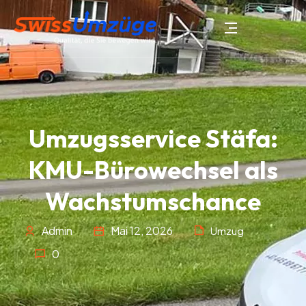
Umzugsservice Stäfa:
KMU-Bürowechsel als
Wachstumschance
Admin
Mai 12, 2026
Umzug
0