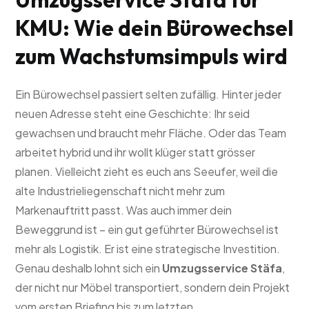
KMU: Wie dein Bürowechsel
zum Wachstumsimpuls wird
Ein Bürowechsel passiert selten zufällig. Hinter jeder
neuen Adresse steht eine Geschichte: Ihr seid
gewachsen und braucht mehr Fläche. Oder das Team
arbeitet hybrid und ihr wollt klüger statt grösser
planen. Vielleicht zieht es euch ans Seeufer, weil die
alte Industrieliegenschaft nicht mehr zum
Markenauftritt passt. Was auch immer dein
Beweggrund ist – ein gut geführter Bürowechsel ist
mehr als Logistik. Er ist eine strategische Investition.
Genau deshalb lohnt sich ein
Umzugsservice Stäfa
,
der nicht nur Möbel transportiert, sondern dein Projekt
vom ersten Briefing bis zum letzten