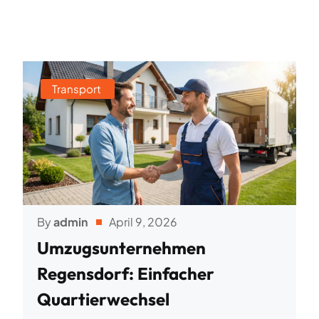
Transport
By
admin
April 9, 2026
Umzugsunternehmen
Regensdorf: Einfacher
Quartierwechsel