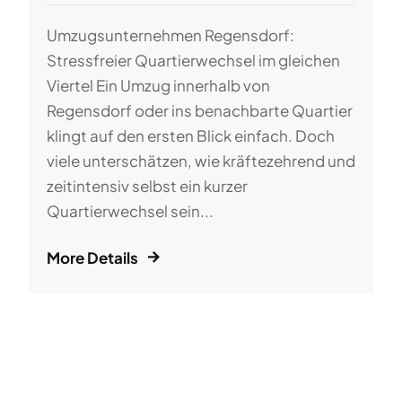
Umzugsunternehmen Regensdorf:
Stressfreier Quartierwechsel im gleichen
Viertel Ein Umzug innerhalb von
Regensdorf oder ins benachbarte Quartier
klingt auf den ersten Blick einfach. Doch
viele unterschätzen, wie kräftezehrend und
zeitintensiv selbst ein kurzer
Quartierwechsel sein...
More Details