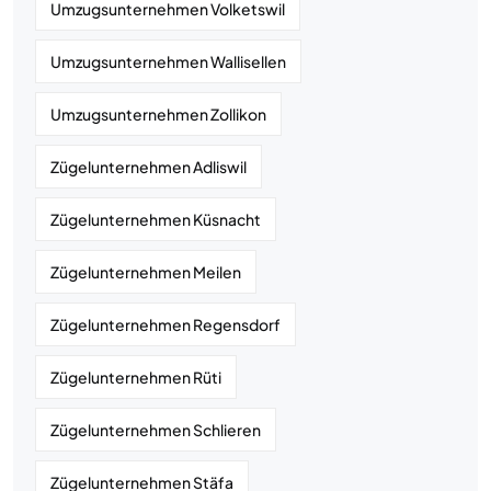
Umzugsunternehmen Volketswil
Umzugsunternehmen Wallisellen
Umzugsunternehmen Zollikon
Zügelunternehmen Adliswil
Zügelunternehmen Küsnacht
Zügelunternehmen Meilen
Zügelunternehmen Regensdorf
Zügelunternehmen Rüti
Zügelunternehmen Schlieren
Zügelunternehmen Stäfa