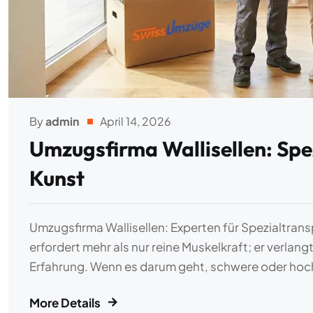
By
admin
April 14, 2026
Umzugsfirma Wallisellen: Spez
Kunst
Umzugsfirma Wallisellen: Experten für Spezialtrans
erfordert mehr als nur reine Muskelkraft; er verlang
Erfahrung. Wenn es darum geht, schwere oder ho
More Details