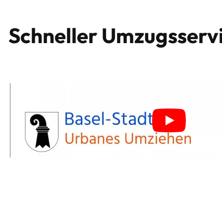
S
c
h
n
e
l
l
e
r
U
m
z
u
g
s
s
e
r