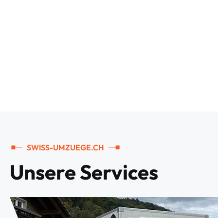
SWISS-UMZUEGE.CH
U
n
s
e
r
e
S
e
r
v
i
c
e
s