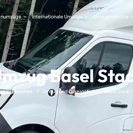
enumzüge
Internationale Umzüge
Umzugsservice
mzug Basel Sta
weit Umziehen
Umzug und Umzugsfirma in Basel Stadt – 