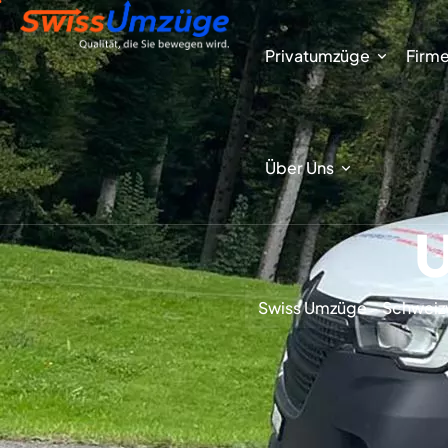
Privatumzüge
Firm
Über Uns
U
Swiss Umzüge - Schweiz