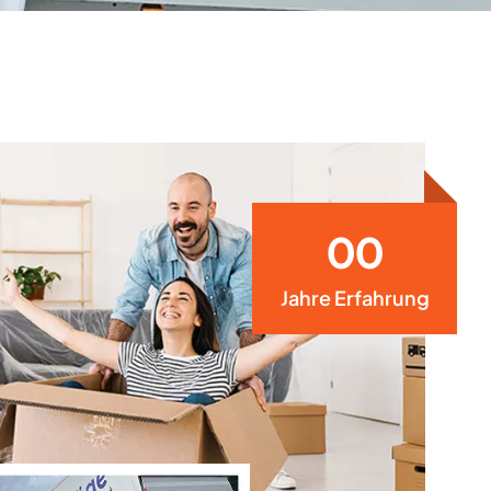
1
2
3
4
5
0
6
1
Jahre Erfahrung
7
2
8
9