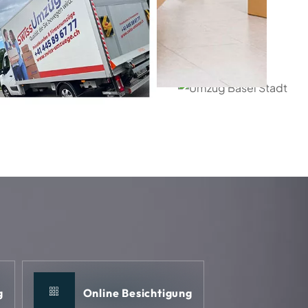
0
1
2
3
4
5
6
7
8
g
Online Besichtigung