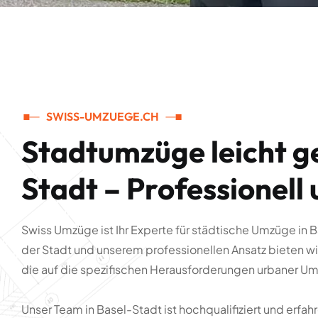
SWISS-UMZUEGE.CH
S
t
a
d
t
u
m
z
ü
g
e
l
e
i
c
h
t
g
Swiss Umzüge ist Ihr Experte für städtische Umzüge in B
der Stadt und unserem professionellen Ansatz bieten wi
die auf die spezifischen Herausforderungen urbaner U
Unser Team in Basel-Stadt ist hochqualifiziert und erfa