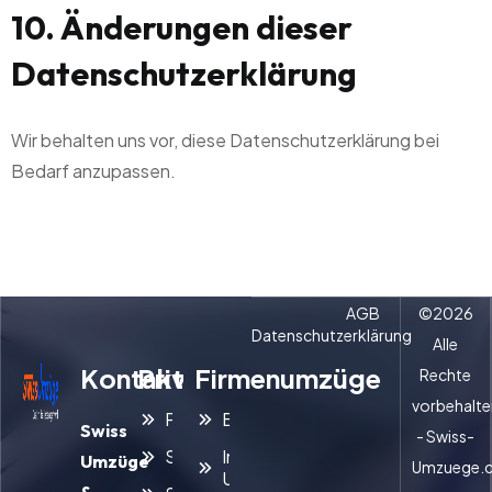
10. Änderungen dieser
Datenschutzerklärung
Wir behalten uns vor, diese Datenschutzerklärung bei
Bedarf anzupassen.
AGB
©
2026
Datenschutzerklärung
Alle
Kontakt
Privatumzüge
Firmenumzüge
Rechte
vorbehalte
Privatumzug
Büroumzug
Swiss
- Swiss-
Seniorenumzug
Interner
Umzüge
Umzuege.
Umzug