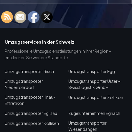
Umzugsservices in der Schweiz
Professionelle Umzugsdienstleistungen in Ihrer Region –
entdecken Sie weitere Standorte:
Umzugstransporter Risch
Umzugstransporter Egg
Umzugstransporter
Umzugstransporter Uster –
Niederrohrdorf
SwissLogistik GmbH
Umzugstransporter Illnau-
Umzugstransporter Zollikon
Effretikon
Umzugstransporter Eglisau
Zügelunternehmen Egnach
Umzugstransporter
Umzugstransporter Kölliken
Wiesendangen