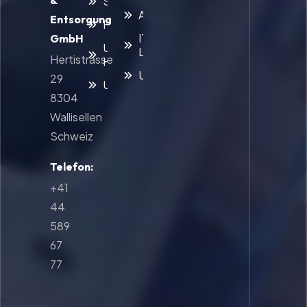
&
Studentenumzug
Archivumzug
Entsorgung
Familienumzug
IT- und
GmbH
Umzug mit
Laborumzug
Hertistrasse
Haustieren
Umzugsreinigung
29
Umzugsreinigung
8304
Wallisellen
Schweiz
Telefon:
+41
44
589
67
77