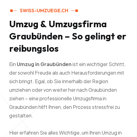
SWISS-UMZUEGE.CH
U
m
z
u
g
&
U
m
z
u
g
s
f
i
r
m
a
G
r
a
u
b
ü
n
d
e
n
–
S
o
g
e
l
i
n
g
t
e
r
r
e
i
b
u
n
g
s
l
o
s
Ein
Umzug in Graubünden
ist ein wichtiger Schritt,
der sowohl Freude als auch Herausforderungen mit
sich bringt. Egal, ob Sie innerhalb der Region
umziehen oder von weiter her nach Graubünden
ziehen – eine professionelle Umzugsfirma in
Graubünden hilft Ihnen, den Prozess stressfrei zu
gestalten.
Hier erfahren Sie alles Wichtige, um Ihren Umzug in