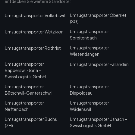
entdecken Sie weitere Standorte:
Umzugstransporter Oberriet
Umzugstransporter Volketswil
(SG)
Umzugstransporter
Umzugstransporter Wetzikon
Spreitenbach
Umzugstransporter
Umzugstransporter Rothrist
Wiesendangen
Umzugstransporter
Umzugstransporter Fällanden
Rapperswil-Jona –
SwissLogistik GmbH
Umzugstransporter
Umzugstransporter
Bütschwil-Ganterschwil
Diepoldsau
Umzugstransporter
Umzugstransporter
Neftenbach
Wädenswil
Umzugstransporter Buchs
Umzugstransporter Uznach –
(ZH)
SwissLogistik GmbH