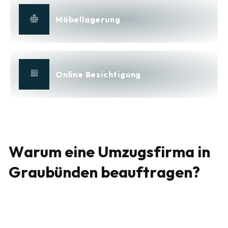
Möbellagerung
Online Besichtigung
W
a
r
u
m
e
i
n
e
U
m
z
u
g
s
f
i
r
m
a
i
n
G
r
a
u
b
ü
n
d
e
n
b
e
a
u
f
t
r
a
g
e
n
?