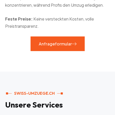
konzentrieren, während Profis den Umzug erledigen.
Feste Preise:
Keine versteckten Kosten, volle
Preistransparenz.
Anfrageformular
SWISS-UMZUEGE.CH
U
n
s
e
r
e
S
e
r
v
i
c
e
s