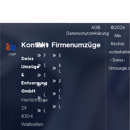
AGB
©
2026
Datenschutzerklärung
Alle
Kontakt
Privatumzüge
Firmenumzüge
Rechte
vorbehalte
Privatumzug
Büroumzug
Swiss
- Swiss-
Seniorenumzug
Interner
Umzüge
Umzuege.
Umzug
&
Studentenumzug
Archivumzug
Entsorgung
Familienumzug
IT- und
GmbH
Umzug mit
Laborumzug
Hertistrasse
Haustieren
Umzugsreinigung
29
Umzugsreinigung
8304
Wallisellen