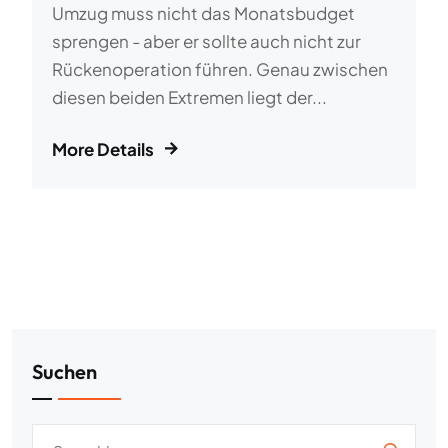
Umzug muss nicht das Monatsbudget
sprengen - aber er sollte auch nicht zur
Rückenoperation führen. Genau zwischen
diesen beiden Extremen liegt der...
More Details
Suchen