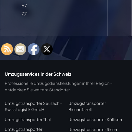
67
77
Umzugsservices in der Schweiz
Professionelle Umzugsdienstleistungen in Ihrer Region –
entdecken Sie weitere Standorte:
Umzugstransporter Seuzach –
Umzugstransporter
SwissLogistik GmbH
Bischofszell
Umzugstransporter Thal
Umzugstransporter Kölliken
Umzugstransporter
Umzugstransporter Risch