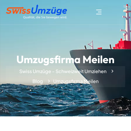
Umzugsfirma Meilen
Swiss Umzüge - Schweizweit Umziehen
Blog
Umzugsfirma Meilen