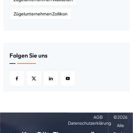
Zügelunternehmen Zollikon
Folgen Sie uns
AGB
©
2026
Datenschutzerklärung
Alle