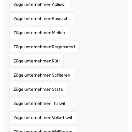
Zügelunternehmen Adliswil
Zügelunternehmen Küsnacht
Zügelunternehmen Meilen
Zügelunternehmen Regensdorf
Zügelunternehmen Rüti
Zügelunternehmen Schlieren
Zügelunternehmen Stäfa
Zügelunternehmen Thalwil
Zügelunternehmen Volketswil
Zügelunternehmen Wallisellen