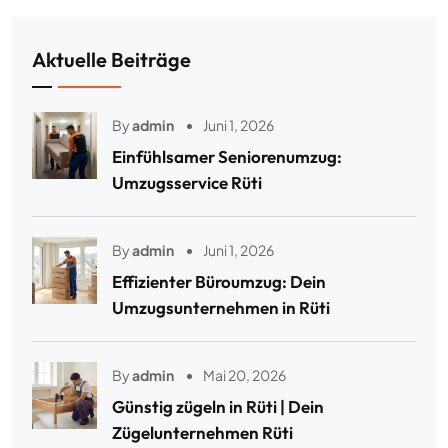
Aktuelle Beiträge
By
admin
Juni 1, 2026
Einfühlsamer Seniorenumzug:
Umzugsservice Rüti
By
admin
Juni 1, 2026
Effizienter Büroumzug: Dein
Umzugsunternehmen in Rüti
By
admin
Mai 20, 2026
Günstig zügeln in Rüti | Dein
Zügelunternehmen Rüti