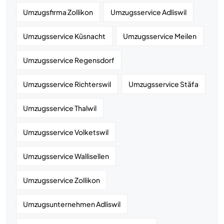
Umzugsfirma Zollikon
Umzugsservice Adliswil
Umzugsservice Küsnacht
Umzugsservice Meilen
Umzugsservice Regensdorf
Umzugsservice Richterswil
Umzugsservice Stäfa
Umzugsservice Thalwil
Umzugsservice Volketswil
Umzugsservice Wallisellen
Umzugsservice Zollikon
Umzugsunternehmen Adliswil