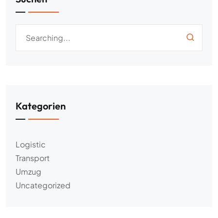
Kategorien
Logistic
Transport
Umzug
Uncategorized