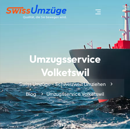
Umzugsservice
Volketswil
Swiss Umzüge - Schweizweit Umziehen
Blog
Umzugsservice Volketswil