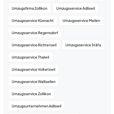
Umzugsfirma Zollikon
Umzugsservice Adliswil
Umzugsservice Küsnacht
Umzugsservice Meilen
Umzugsservice Regensdorf
Umzugsservice Richterswil
Umzugsservice Stäfa
Umzugsservice Thalwil
Umzugsservice Volketswil
Umzugsservice Wallisellen
Umzugsservice Zollikon
Umzugsunternehmen Adliswil