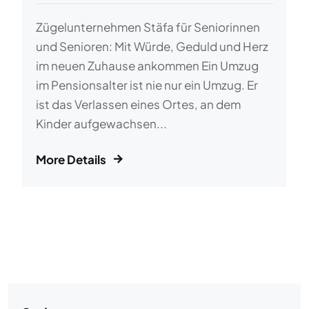
Zügelunternehmen Stäfa für Seniorinnen
und Senioren: Mit Würde, Geduld und Herz
im neuen Zuhause ankommen Ein Umzug
im Pensionsalter ist nie nur ein Umzug. Er
ist das Verlassen eines Ortes, an dem
Kinder aufgewachsen...
More Details