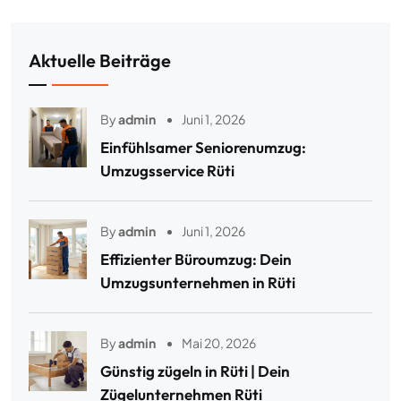
Aktuelle Beiträge
By
admin
Juni 1, 2026
Einfühlsamer Seniorenumzug:
Umzugsservice Rüti
By
admin
Juni 1, 2026
Effizienter Büroumzug: Dein
Umzugsunternehmen in Rüti
By
admin
Mai 20, 2026
Günstig zügeln in Rüti | Dein
Zügelunternehmen Rüti