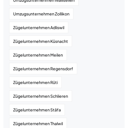
Umzugsunternehmen Zollikon
Zügelunternehmen Adliswil
Zügelunternehmen Küsnacht
Zügelunternehmen Meilen
Zügelunternehmen Regensdorf
Zügelunternehmen Rüti
Zügelunternehmen Schlieren
Zügelunternehmen Stäfa
Zügelunternehmen Thalwil