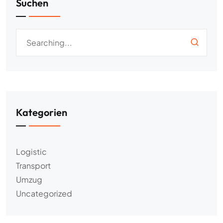
Suchen
Kategorien
Logistic
Transport
Umzug
Uncategorized