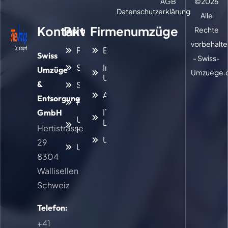
AGB
©
2026
Datenschutzerklärung
Alle
Kontakt
Privatumzüge
Firmenumzüge
Rechte
vorbehalte
Privatumzug
Büroumzug
Swiss
- Swiss-
Seniorenumzug
Interner
Umzüge
Umzuege.
Umzug
&
Studentenumzug
Archivumzug
Entsorgung
Familienumzug
IT- und
GmbH
Umzug mit
Laborumzug
Hertistrasse
Haustieren
Umzugsreinigung
29
Umzugsreinigung
8304
Wallisellen
Schweiz
Telefon:
+41