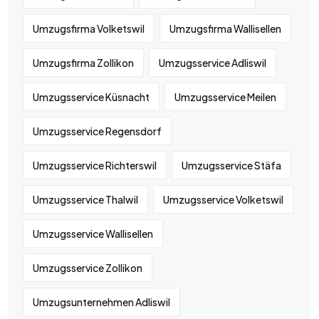
Umzugsfirma Volketswil
Umzugsfirma Wallisellen
Umzugsfirma Zollikon
Umzugsservice Adliswil
Umzugsservice Küsnacht
Umzugsservice Meilen
Umzugsservice Regensdorf
Umzugsservice Richterswil
Umzugsservice Stäfa
Umzugsservice Thalwil
Umzugsservice Volketswil
Umzugsservice Wallisellen
Umzugsservice Zollikon
Umzugsunternehmen Adliswil