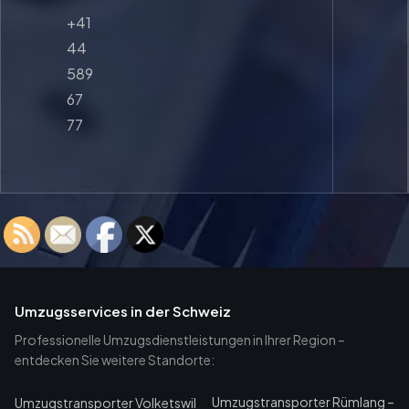
+41
44
589
67
77
Umzugsservices in der Schweiz
Professionelle Umzugsdienstleistungen in Ihrer Region –
entdecken Sie weitere Standorte:
Umzugstransporter Rümlang –
Umzugstransporter Volketswil