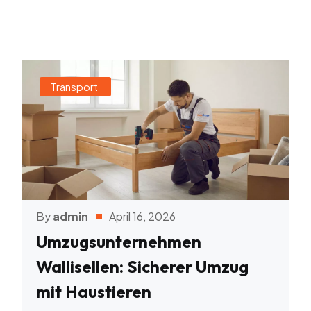
Transport
By
admin
April 16, 2026
Umzugsunternehmen
Wallisellen: Sicherer Umzug
mit Haustieren