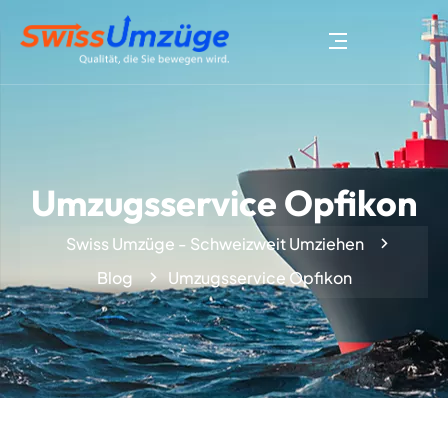
Umzugsservice Opfikon
Swiss Umzüge - Schweizweit Umziehen
Blog
Umzugsservice Opfikon