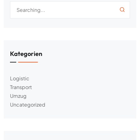
Kategorien
Logistic
Transport
Umzug
Uncategorized