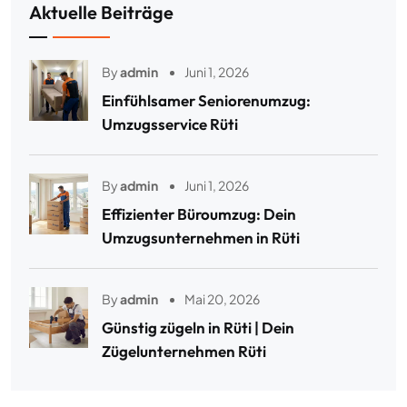
Aktuelle Beiträge
By
admin
Juni 1, 2026
Einfühlsamer Seniorenumzug:
Umzugsservice Rüti
By
admin
Juni 1, 2026
Effizienter Büroumzug: Dein
Umzugsunternehmen in Rüti
By
admin
Mai 20, 2026
Günstig zügeln in Rüti | Dein
Zügelunternehmen Rüti