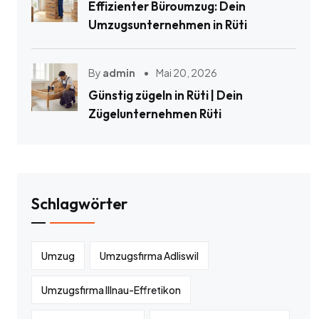
Effizienter Büroumzug: Dein
Umzugsunternehmen in Rüti
By
admin
Mai 20, 2026
Günstig zügeln in Rüti | Dein
Zügelunternehmen Rüti
Schlagwörter
Umzug
Umzugsfirma Adliswil
Umzugsfirma Illnau-Effretikon