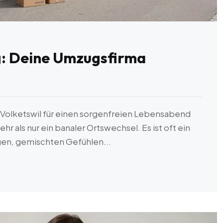
: Deine Umzugsfirma
Volketswil für einen sorgenfreien Lebensabend
r als nur ein banaler Ortswechsel. Es ist oft ein
gen, gemischten Gefühlen...