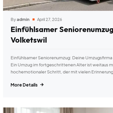
By
admin
April 27, 2026
Einfühlsamer Seniorenumzug
Volketswil
Einfühlsamer Seniorenumzug: Deine Umzugsfirma 
Ein Umzug im fortgeschrittenen Alter ist weitaus meh
hochemotionaler Schritt, der mit vielen Erinnerun
More Details