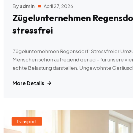
By
admin
April 27, 2026
Zügelunternehmen Regensdor
stressfrei
Zügelunternehmen Regensdorf: Stressfreier Umzug
Menschen schon aufregend genug – für unsere vier
echte Belastung darstellen. Ungewohnte Geräusc
More Details
Transport