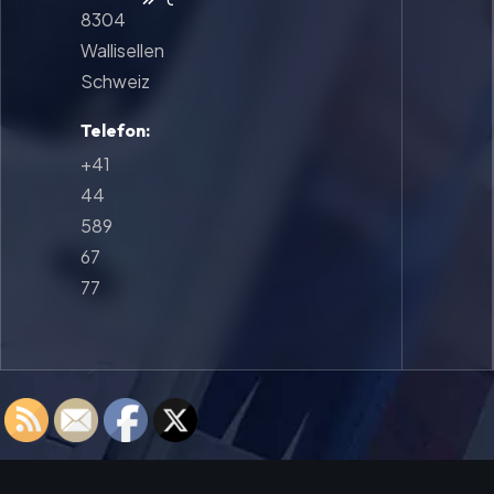
8304
Wallisellen
Schweiz
Telefon:
+41
44
589
67
77