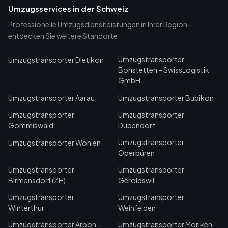
Umzugsservices in der Schweiz
Professionelle Umzugsdienstleistungen in Ihrer Region –
entdecken Sie weitere Standorte:
Umzugstransporter
Umzugstransporter Dietikon
Bonstetten – SwissLogistik
GmbH
Umzugstransporter Aarau
Umzugstransporter Bubikon
Umzugstransporter
Umzugstransporter
Gommiswald
Dübendorf
Umzugstransporter
Umzugstransporter Wohlen
Oberbüren
Umzugstransporter
Umzugstransporter
Birmensdorf (ZH)
Geroldswil
Umzugstransporter
Umzugstransporter
Winterthur
Weinfelden
Umzugstransporter Arbon –
Umzugstransporter Möriken-