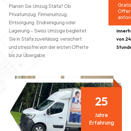
Grati
keine
Planen Sie Umzug Stäfa? Ob
Umzug in
Offer
Auftr
Privatumzug, Firmenumzug,
Stäfa
anfor
Entsorgung, Endreinigung oder
Offer
anfordern
Lagerung – Swiss Umzüge begleitet
innerh
– Antwort
Sie in Stäfa zuverlässig, versichert
von 2
in 24h!
und stressfrei von der ersten Offerte
Stund
bis zur Übergabe.
2
5
Jahre
Erfahrung