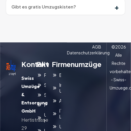
Gibt es gratis Umzugskisten?
AGB
©
2026
Datenschutzerklärung
Alle
Kontakt
Privatumzüge
Firmenumzüge
Rechte
vorbehalte
Privatumzug
Büroumzug
Swiss
- Swiss-
Seniorenumzug
Interner
Umzüge
Umzuege.
Umzug
&
Studentenumzug
Archivumzug
Entsorgung
Familienumzug
IT- und
GmbH
Umzug mit
Laborumzug
Hertistrasse
Haustieren
Umzugsreinigung
29
Umzugsreinigung