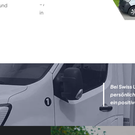
– Antwort
 und
in 24h!
Bei Swiss 
persönlich
ein positiv