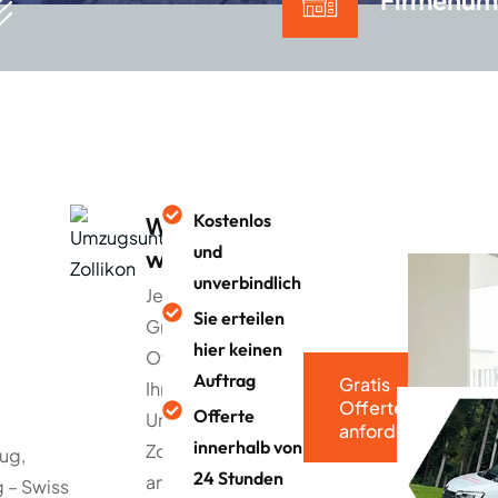
Firmenum
Kostenlos
Warum
und
warten?
unverbindlich
Jetzt
Sie erteilen
Gratis
hier keinen
Offerte für
Auftrag
Gratis
Ihren
Offerte
Offerte
Umzug in
anfordern
innerhalb von
Zollikon
ug,
24 Stunden
anfordern
 – Swiss