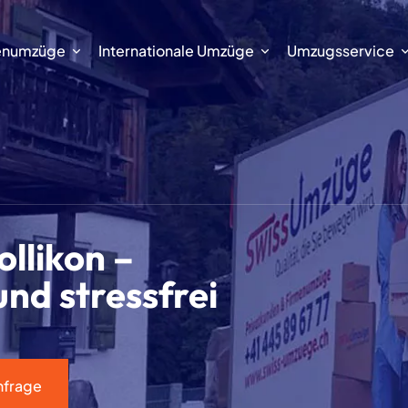
enumzüge
Internationale Umzüge
Umzugsservice
llikon –
und stressfrei
nfrage