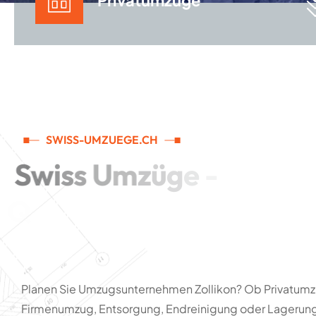
Privatumzüge
SWISS-UMZUEGE.CH
S
w
i
s
s
U
m
z
ü
g
e
-
Q
u
a
l
i
t
ä
t
,
d
i
e
S
i
e
b
e
w
e
g
e
n
w
i
r
d
Planen Sie Umzugsunternehmen Zollikon? Ob Privatumz
Firmenumzug, Entsorgung, Endreinigung oder Lagerung