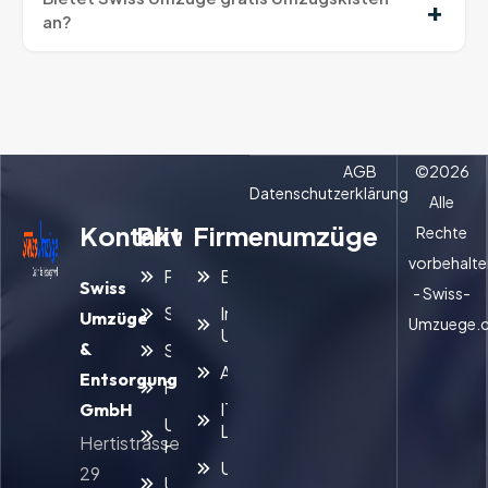
an?
AGB
©
2026
Datenschutzerklärung
Alle
Kontakt
Privatumzüge
Firmenumzüge
Rechte
vorbehalte
Privatumzug
Büroumzug
Swiss
- Swiss-
Seniorenumzug
Interner
Umzüge
Umzuege.
Umzug
&
Studentenumzug
Archivumzug
Entsorgung
Familienumzug
IT- und
GmbH
Umzug mit
Laborumzug
Hertistrasse
Haustieren
Umzugsreinigung
29
Umzugsreinigung