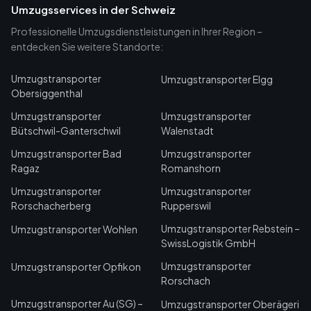
Umzugsservices in der Schweiz
Professionelle Umzugsdienstleistungen in Ihrer Region –
entdecken Sie weitere Standorte:
Umzugstransporter
Umzugstransporter Elgg
Obersiggenthal
Umzugstransporter
Umzugstransporter
Bütschwil-Ganterschwil
Walenstadt
Umzugstransporter Bad
Umzugstransporter
Ragaz
Romanshorn
Umzugstransporter
Umzugstransporter
Rorschacherberg
Rupperswil
Umzugstransporter Rebstein –
Umzugstransporter Wohlen
SwissLogistik GmbH
Umzugstransporter
Umzugstransporter Opfikon
Rorschach
Umzugstransporter Au (SG) –
Umzugstransporter Oberägeri