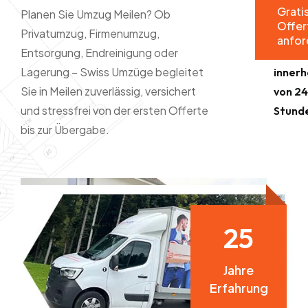
Grati
keine
Planen Sie Umzug Meilen? Ob
Umzug in
Offer
Auftr
Privatumzug, Firmenumzug,
Meilen
anfor
Entsorgung, Endreinigung oder
Offer
anfordern
Lagerung – Swiss Umzüge begleitet
innerh
– Antwort
Sie in Meilen zuverlässig, versichert
von 2
in 24h!
und stressfrei von der ersten Offerte
Stund
bis zur Übergabe.
2
5
Jahre
Erfahrung