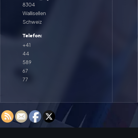
8304
Wallisellen
Schweiz
Telefon:
+41
44
589
67
77