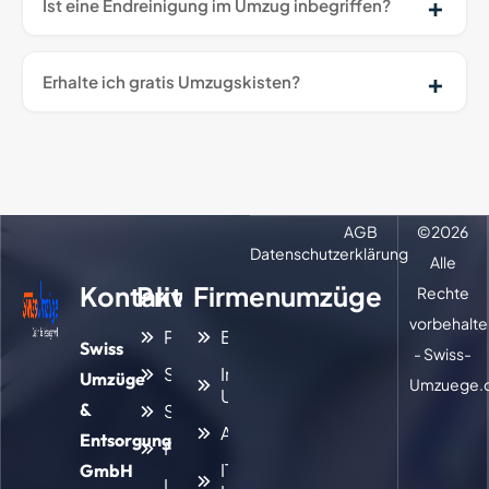
Ist eine Endreinigung im Umzug inbegriffen?
Erhalte ich gratis Umzugskisten?
AGB
©
2026
Datenschutzerklärung
Alle
Kontakt
Privatumzüge
Firmenumzüge
Rechte
vorbehalte
Privatumzug
Büroumzug
Swiss
- Swiss-
Seniorenumzug
Interner
Umzüge
Umzuege.
Umzug
&
Studentenumzug
Archivumzug
Entsorgung
Familienumzug
IT- und
GmbH
Umzug mit