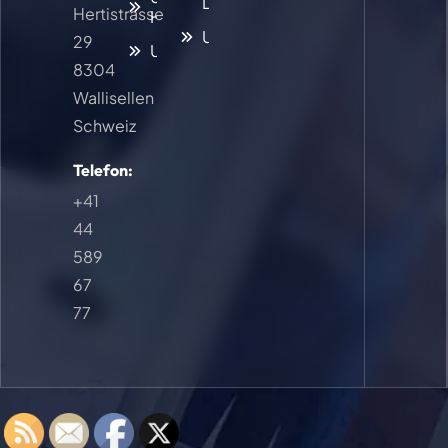
Laborumzug
Hertistrasse
Haustieren
Umzugsreinigung
29
Umzugsreinigung
8304
Wallisellen
Schweiz
Telefon:
+41
44
589
67
77