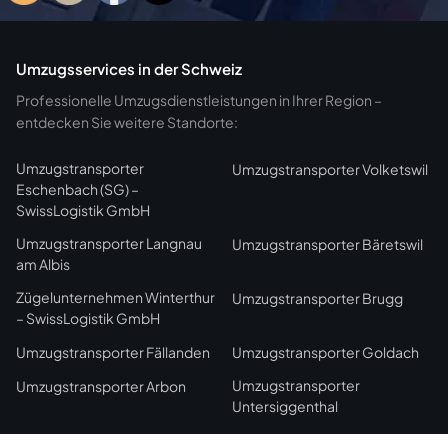
Umzugsservices in der Schweiz
Professionelle Umzugsdienstleistungen in Ihrer Region –
entdecken Sie weitere Standorte:
Umzugstransporter
Umzugstransporter Volketswil
Eschenbach (SG) –
SwissLogistik GmbH
Umzugstransporter Langnau
Umzugstransporter Bäretswil
am Albis
Zügelunternehmen Winterthur
Umzugstransporter Brugg
– SwissLogistik GmbH
Optimized by Seraphinite Accelerator
Umzugstransporter Fällanden
Umzugstransporter Goldach
Turns on site high speed to be attractive for people and search engines.
Umzugstransporter
Umzugstransporter Arbon
Untersiggenthal
Umzugstransporter Küsnacht
Umzugstransporter Arbon