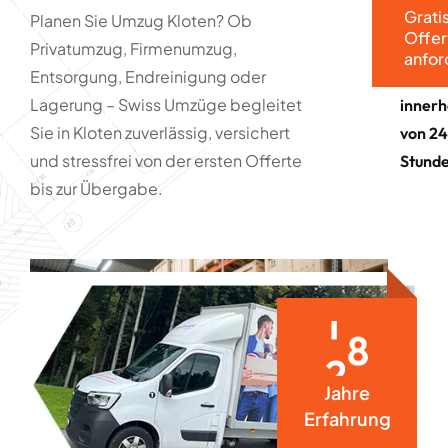
Grati
keinen
Planen Sie Umzug Kloten? Ob
Umzug in
Offer
Auftra
Privatumzug, Firmenumzug,
Kloten
anfor
Entsorgung, Endreinigung oder
Offert
anforder
Lagerung – Swiss Umzüge begleitet
innerh
– Antwort
Sie in Kloten zuverlässig, versichert
von 24
in 24h!
und stressfrei von der ersten Offerte
Stund
bis zur Übergabe.
2
5
Jahre
Erfahrung