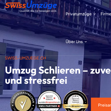
Privatumzüge
Firm
Über Uns
SWISS-UMZUEGE.CH
Umzug Schlieren – zuver
und stressfrei
Preisa