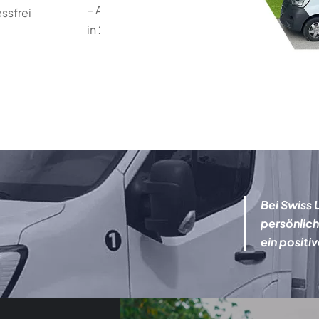
– Antwort
essfrei
in 24h!
Bei Swiss 
persönlich
ein positiv