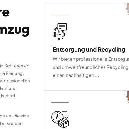
re
Umzug
Entsorgung und Recycling
Wir bieten professionelle Entsorg
 Schlieren an.
und umweltfreundliches Recycling
lle Planung,
einen nachhaltigen ...
professionellen
lauf und
ndschaft
e an, die eine
abei werden