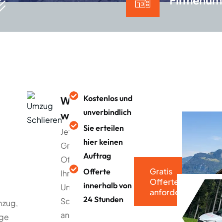
Firmenum
Kostenlos und
Warum
unverbindlich
warten?
Sie erteilen
Jetzt
hier keinen
Gratis
Auftrag
Offerte für
Gratis
Offerte
Ihren
Offerte
innerhalb von
Umzug in
anfordern
24 Stunden
Schlieren
mzug,
anfordern
üge