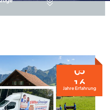
züge
2
5
Jahre Erfahrung