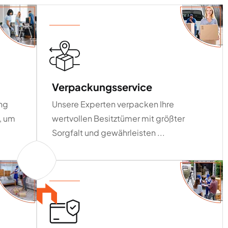
Verpackungsservice
ung
Unsere Experten verpacken Ihre
, um
wertvollen Besitztümer mit größter
Sorgfalt und gewährleisten ...
01
01
01
01