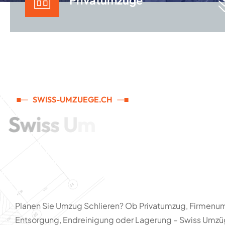
Privatumzüge
SWISS-UMZUEGE.CH
S
w
i
s
s
U
m
z
ü
g
e
-
Q
u
a
l
i
t
ä
t
,
d
i
e
S
i
e
b
e
w
e
g
e
n
w
i
r
d
Planen Sie Umzug Schlieren? Ob Privatumzug, Firmenu
Entsorgung, Endreinigung oder Lagerung – Swiss Umz